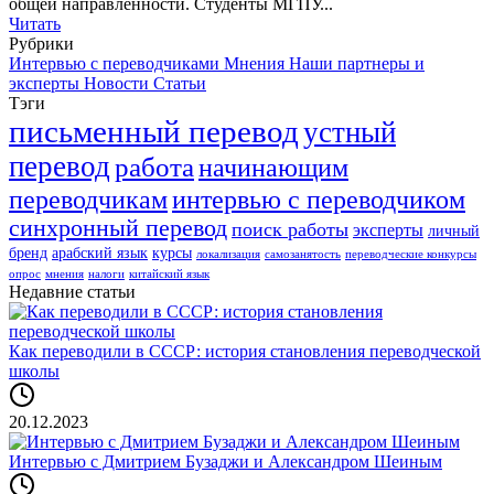
общей направленности. Студенты МГПУ...
Читать
Рубрики
Интервью с переводчиками
Мнения
Наши партнеры и
эксперты
Новости
Статьи
Тэги
письменный перевод
устный
перевод
работа
начинающим
переводчикам
интервью с переводчиком
синхронный перевод
поиск работы
эксперты
личный
бренд
арабский язык
курсы
локализация
самозанятость
переводческие конкурсы
опрос
мнения
налоги
китайский язык
Недавние статьи
Как переводили в СССР: история становления переводческой
школы
20.12.2023
Интервью с Дмитрием Бузаджи и Александром Шеиным