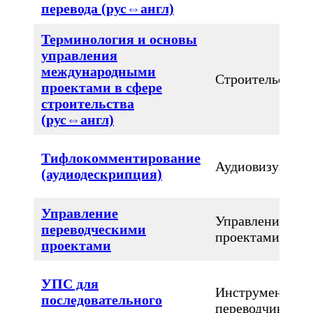
перевода (рус⇔англ)
Терминология и основы
управления
международными
Строительство
проектами в сфере
строительства
(рус⇔англ)
Тифлокомментирование
Аудиовизуальн
(аудиодескрипция)
Управление
Управление
переводческими
проектами
проектами
УПС для
Инструменты
последовательного
переводчика