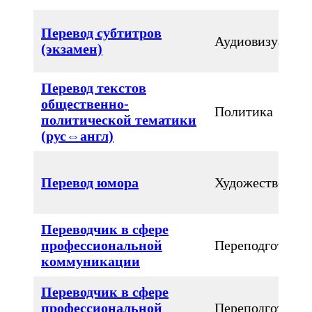
Перевод субтитров
Аудиовизуальн
(экзамен)
Перевод текстов
общественно-
Политика
политической тематики
(рус⇔англ)
Перевод юмора
Художественны
Переводчик в сфере
профессиональной
Переподготовка
коммуникации
Переводчик в сфере
профессиональной
Переподготовка