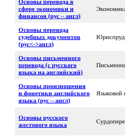
Основы перевода в
сфере экономики и
Экономика
финансов (рус⇔англ)
Основы перевода
судебных документов
Юриспруденци
(рус<->англ)
Основы письменного
перевода (с русского
Письменный
языка на английский)
Основы произношения
и фонетики английского
Языковой курс
языка (рус⇔англ)
Основы русского
Сурдоперевод
жестового языка