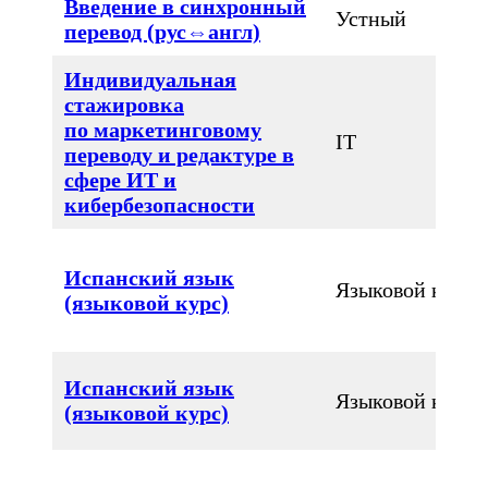
Введение в синхронный
Устный
перевод (рус⇔англ)
Индивидуальная
стажировка
по маркетинговому
IT
переводу и редактуре в
сфере ИТ и
кибербезопасности
Испанский язык
Языковой курс
(языковой курс)
Испанский язык
Языковой курс
(языковой курс)