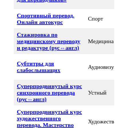
Спортивный перевод.
Спорт
Онлайн автокурс
Стажировка по
медицинскому переводу
Медицина
и редактуре (рус⇔англ)
Субтитры для
Аудиовизуальн
слабослышащих
Суперпродвинутый курс
синхронного перевода
Устный
(рус⇔англ)
Суперпродвинутый курс
художественного
Художественны
перевода. Мастерство