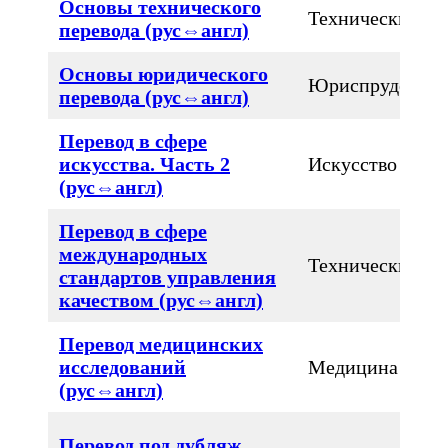
Основы технического
Технический
перевода (рус⇔англ)
Основы юридического
Юриспруденци
перевода (рус⇔англ)
Перевод в сфере
искусства. Часть 2
Искусство
(рус⇔англ)
Перевод в сфере
международных
Технический
стандартов управления
качеством (рус⇔англ)
Перевод медицинских
исследований
Медицина
(рус⇔англ)
Перевод под дубляж