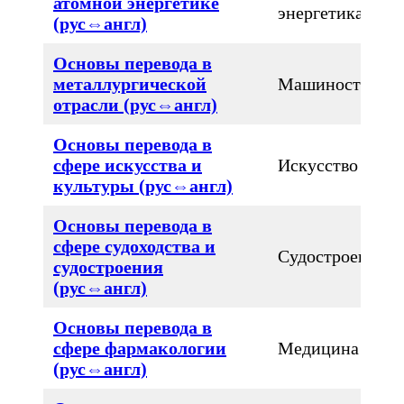
атомной энергетике
энергетика
(рус⇔англ)
Основы перевода в
металлургической
Машиностроен
отрасли (рус⇔англ)
Основы перевода в
сфере искусства и
Искусство
культуры (рус⇔англ)
Основы перевода в
сфере судоходства и
Судостроение
судостроения
(рус⇔англ)
Основы перевода в
сфере фармакологии
Медицина
(рус⇔англ)