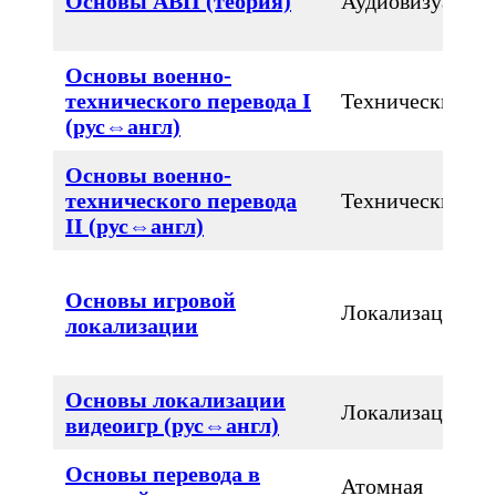
Основы АВП (теория)
Аудиовизуальн
Основы военно-
технического перевода I
Технический
(рус⇔англ)
Основы военно-
технического перевода
Технический
II (рус⇔англ)
Основы игровой
Локализация
локализации
Основы локализации
Локализация
видеоигр (рус⇔англ)
Основы перевода в
Атомная