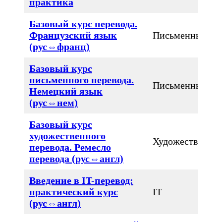
практика
Базовый курс перевода.
Французский язык
Письменный
(рус⇔франц)
Базовый курс
письменного перевода.
Письменный
Немецкий язык
(рус⇔нем)
Базовый курс
художественного
Художественны
перевода. Ремесло
перевода (рус⇔англ)
Введение в IT-перевод:
практический курс
IT
(рус⇔англ)